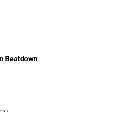
en Beatdown
s
 y ↓.